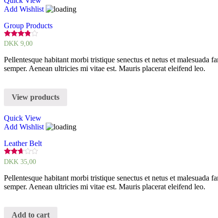
Quick View
Add Wishlist
Group Products
Rated
DKK
9,00
3.67
out of 5
Pellentesque habitant morbi tristique senectus et netus et malesuada fa
semper. Aenean ultricies mi vitae est. Mauris placerat eleifend leo.
View products
Quick View
Add Wishlist
Leather Belt
Rated
DKK
35,00
2.57
out of
Pellentesque habitant morbi tristique senectus et netus et malesuada fa
5
semper. Aenean ultricies mi vitae est. Mauris placerat eleifend leo.
Add to cart