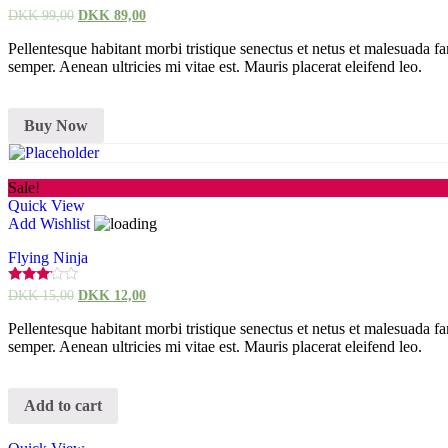
Rated
DKK
99,00
DKK
89,00
3.01
out of
Pellentesque habitant morbi tristique senectus et netus et malesuada fa
5
semper. Aenean ultricies mi vitae est. Mauris placerat eleifend leo.
Buy Now
Sale!
Quick View
Add Wishlist
Flying Ninja
Rated
DKK
15,00
DKK
12,00
3.00
out of
Pellentesque habitant morbi tristique senectus et netus et malesuada fa
5
semper. Aenean ultricies mi vitae est. Mauris placerat eleifend leo.
Add to cart