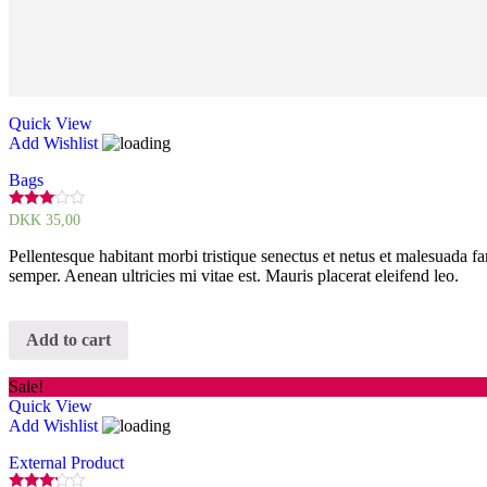
Quick View
Add Wishlist
Bags
Rated
DKK
35,00
2.90
out of
Pellentesque habitant morbi tristique senectus et netus et malesuada fa
5
semper. Aenean ultricies mi vitae est. Mauris placerat eleifend leo.
Add to cart
Sale!
Quick View
Add Wishlist
External Product