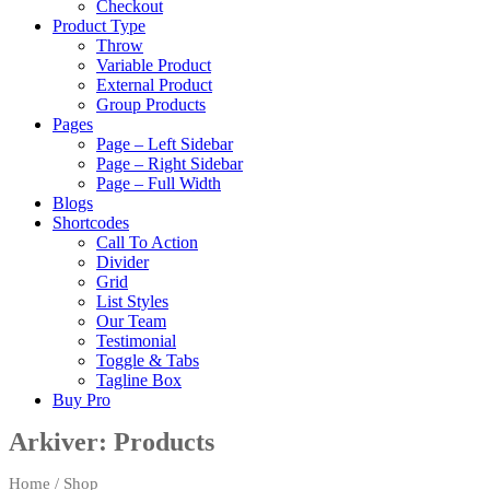
Checkout
Product Type
Throw
Variable Product
External Product
Group Products
Pages
Page – Left Sidebar
Page – Right Sidebar
Page – Full Width
Blogs
Shortcodes
Call To Action
Divider
Grid
List Styles
Our Team
Testimonial
Toggle & Tabs
Tagline Box
Buy Pro
Arkiver:
Products
Home
/ Shop